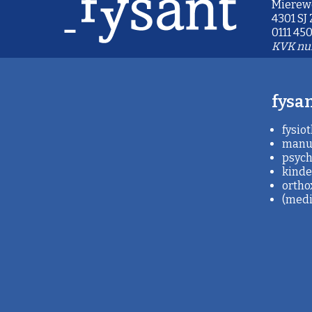
Mierew
4301 SJ
0111 450
KVK nu
fysan
fysio
manue
psych
kinde
ortho
(medis