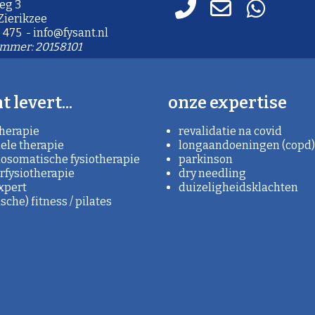
eg 3
 Zierikzee
 475 - info@fysant.nl
mmer: 20158101
t levert...
onze expertise
therapie
revalidatie na covid
le therapie
longaandoeningen (copd)
osomatische fysiotherapie
parkinson
rfysiotherapie
dry needling
xpert
duizeligheidsklachten
che) fitness / pilates