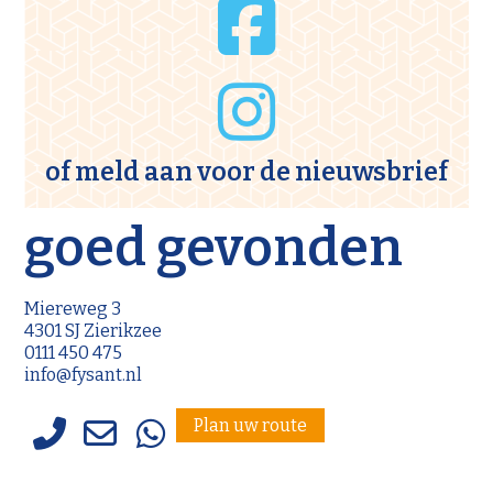
of meld aan voor de
nieuwsbrief
goed gevonden
Miereweg 3
4301 SJ Zierikzee
0111 450 475
info@fysant.nl
Plan uw route