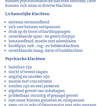
kunnen psychosomatische klachten ontstaan. Deze
kunnen zich uiten in diverse klachten.
Lichamelijke klachten:
extreme vermoeidheid
zich niet kunnen ontspannen
druk op de borst of hartkloppingen
onverklaarde spier- en gewrichtspijn
benauwdheid, moeite met ademhalen
hoofdpijn, nek-, rug- en bekkenklachten
onverklaarde maag, darm of buikklachten
Psychische klachten:
lusteloos zijn
slecht of teveel slapen
angstig en onzeker zijn
moeite met concentratie
somber zijn en veel piekeren
algeheel gevoel van onbehagen
prikkelbaar, onrustig of gejaagd gevoel
niet meer kunnen genieten en ontspannen
geen zin in seks of dwangmatig met seks omgaan