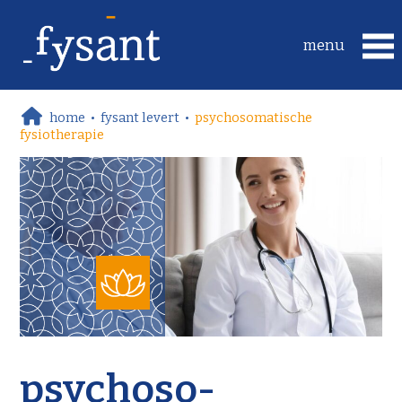
home
•
fysant levert
•
psychosomatische
fysiotherapie
psychoso-