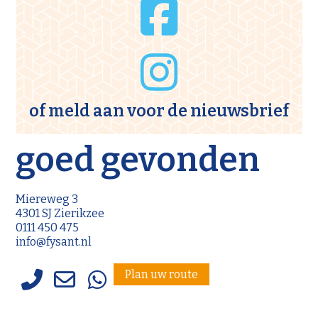
of meld aan voor de
nieuwsbrief
goed gevonden
Miereweg 3
4301 SJ Zierikzee
0111 450 475
info@fysant.nl
Plan uw route