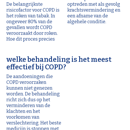
De belangrijkste
optreden met als gevolg
risicofactor voor COPD is
krachtsvermindering en
het roken van tabak. In
een afname van de
ongeveer 80% van de
algehele conditie.
gevallen wordt COPD
veroorzaakt door roken.
Hoe dit proces precies
welke behandeling is het meest
effectief bij COPD?
De aandoeningen die
COPD veroorzaken
kunnen niet genezen
worden. De behandeling
richt zich dus op het
verminderen van de
klachten en het
voorkomen van
verslechtering. Het beste
medicijn is stoppen met