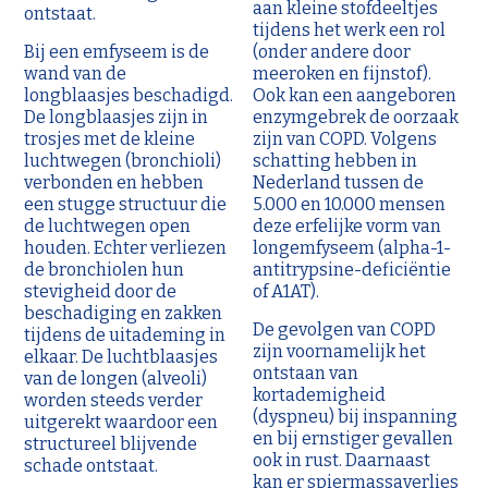
aan kleine stofdeeltjes
ontstaat.
tijdens het werk een rol
Bij een emfyseem is de
(onder andere door
wand van de
meeroken en fijnstof).
longblaasjes beschadigd.
Ook kan een aangeboren
De longblaasjes zijn in
enzymgebrek de oorzaak
trosjes met de kleine
zijn van COPD. Volgens
luchtwegen (bronchioli)
schatting hebben in
verbonden en hebben
Nederland tussen de
een stugge structuur die
5.000 en 10.000 mensen
de luchtwegen open
deze erfelijke vorm van
houden. Echter verliezen
longemfyseem (alpha-1-
de bronchiolen hun
antitrypsine-deficiëntie
stevigheid door de
of A1AT).
beschadiging en zakken
De gevolgen van COPD
tijdens de uitademing in
zijn voornamelijk het
elkaar. De luchtblaasjes
ontstaan van
van de longen (alveoli)
kortademigheid
worden steeds verder
(dyspneu) bij inspanning
uitgerekt waardoor een
en bij ernstiger gevallen
structureel blijvende
ook in rust. Daarnaast
schade ontstaat.
kan er spiermassaverlies