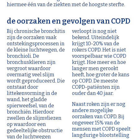
hiermee één van de ziekten met de hoogste sterfte.
de oorzaken en gevolgen van COPD
Bij chronische bronchitis
verloopt is nog niet
zijn de oorzaken vaak
bekend. Uiteindelijk
ontstekingsprocessen in
krijgt 10-20% van de
de kleine luchtwegen, de
rokers COPD. Het is niet
bronchioli. De
voorspelbaar wie COPD
bronchusklieren zijn
krijgt. Hoe meer en hoe
vergroot waardoor
langer men gerookt
overmatig veel slijm
heeft, hoe groter de kans
wordt geproduceerd. Die
op COPD. De meeste
ontstaat door
COPD-patiënten zijn
littekenvorming in de
ouder dan 40 jaar.
wand, het gladde
Naast roken zijn er nog
spierweefsel, van de
andere mogelijke
bronchiën. Hierdoor
oorzaken van COPD. Bij
zwellen de slijmvliezen
ongeveer 15% van de
op waardoor een
mensen met COPD speelt
gedeeltelijke obstructie
langdurige blootstelling
van de luchtwegen