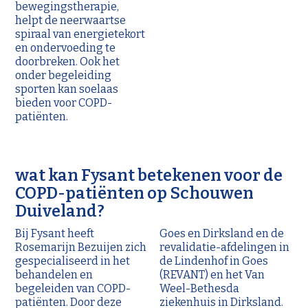
bewegingstherapie,
helpt de neerwaartse
spiraal van energietekort
en ondervoeding te
doorbreken. Ook het
onder begeleiding
sporten kan soelaas
bieden voor COPD-
patiënten.
wat kan Fysant betekenen voor de
COPD-patiënten op Schouwen
Duiveland?
Bij Fysant heeft
Goes en Dirksland en de
Rosemarijn Bezuijen zich
revalidatie-afdelingen in
gespecialiseerd in het
de Lindenhof in Goes
behandelen en
(REVANT) en het Van
begeleiden van COPD-
Weel-Bethesda
patiënten. Door deze
ziekenhuis in Dirksland.