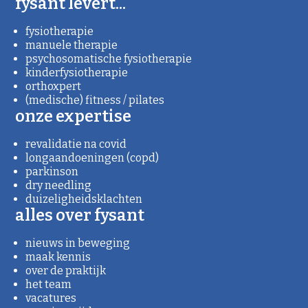
fysant levert...
fysiotherapie
manuele therapie
psychosomatische fysiotherapie
kinderfysiotherapie
orthoxpert
(medische) fitness / pilates
onze expertise
revalidatie na covid
longaandoeningen (copd)
parkinson
dry needling
duizeligheidsklachten
alles over fysant
nieuws in beweging
maak kennis
over de praktijk
het team
vacatures