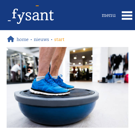
home
•
nieuws
•
start