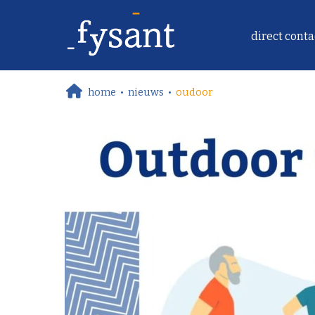
home
•
nieuws
•
oudoor