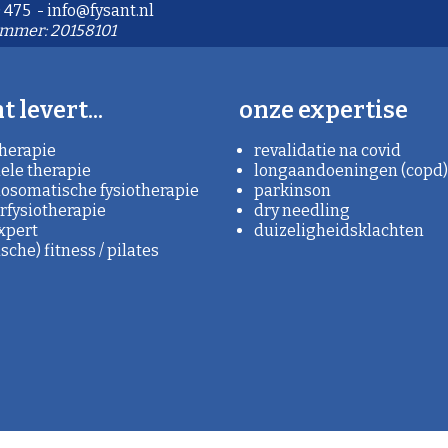
 475 - info@fysant.nl
mmer: 20158101
t levert...
onze expertise
therapie
revalidatie na covid
le therapie
longaandoeningen (copd)
osomatische fysiotherapie
parkinson
rfysiotherapie
dry needling
xpert
duizeligheidsklachten
che) fitness / pilates