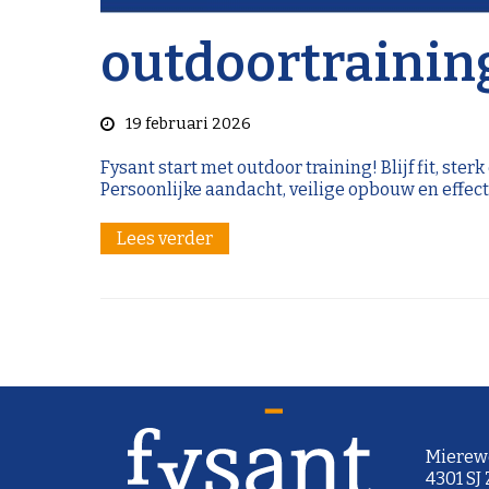
outdoortraining 
19 februari 2026
Fysant start met outdoor training! Blijf fit, st
Persoonlijke aandacht, veilige opbouw en effec
Lees verder
Mierew
4301 SJ