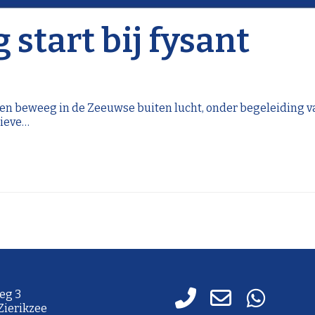
start bij fysant
erk en beweeg in de Zeeuwse buiten lucht, onder begeleiding v
tieve…
eg 3
 Zierikzee