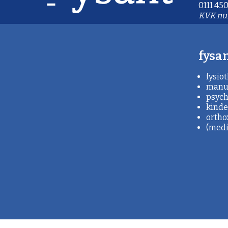
0111 450
KVK nu
fysan
fysio
manue
psych
kinde
ortho
(medis